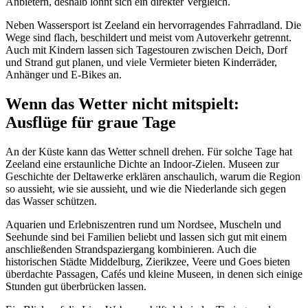
Anbietern, deshalb lohnt sich ein direkter Vergleich.
Neben Wassersport ist Zeeland ein hervorragendes Fahrradland. Die
Wege sind flach, beschildert und meist vom Autoverkehr getrennt.
Auch mit Kindern lassen sich Tagestouren zwischen Deich, Dorf
und Strand gut planen, und viele Vermieter bieten Kinderräder,
Anhänger und E-Bikes an.
Wenn das Wetter nicht mitspielt:
Ausflüge für graue Tage
An der Küste kann das Wetter schnell drehen. Für solche Tage hat
Zeeland eine erstaunliche Dichte an Indoor-Zielen. Museen zur
Geschichte der Deltawerke erklären anschaulich, warum die Region
so aussieht, wie sie aussieht, und wie die Niederlande sich gegen
das Wasser schützen.
Aquarien und Erlebniszentren rund um Nordsee, Muscheln und
Seehunde sind bei Familien beliebt und lassen sich gut mit einem
anschließenden Strandspaziergang kombinieren. Auch die
historischen Städte Middelburg, Zierikzee, Veere und Goes bieten
überdachte Passagen, Cafés und kleine Museen, in denen sich einige
Stunden gut überbrücken lassen.