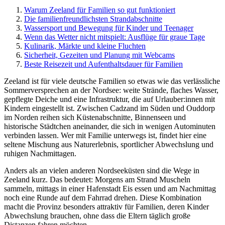
Warum Zeeland für Familien so gut funktioniert
Die familienfreundlichsten Strandabschnitte
Wassersport und Bewegung für Kinder und Teenager
Wenn das Wetter nicht mitspielt: Ausflüge für graue Tage
Kulinarik, Märkte und kleine Fluchten
Sicherheit, Gezeiten und Planung mit Webcams
Beste Reisezeit und Aufenthaltsdauer für Familien
Zeeland ist für viele deutsche Familien so etwas wie das verlässliche
Sommerversprechen an der Nordsee: weite Strände, flaches Wasser,
gepflegte Deiche und eine Infrastruktur, die auf Urlauber:innen mit
Kindern eingestellt ist. Zwischen Cadzand im Süden und Ouddorp
im Norden reihen sich Küstenabschnitte, Binnenseen und
historische Städtchen aneinander, die sich in wenigen Autominuten
verbinden lassen. Wer mit Familie unterwegs ist, findet hier eine
seltene Mischung aus Naturerlebnis, sportlicher Abwechslung und
ruhigen Nachmittagen.
Anders als an vielen anderen Nordseeküsten sind die Wege in
Zeeland kurz. Das bedeutet: Morgens am Strand Muscheln
sammeln, mittags in einer Hafenstadt Eis essen und am Nachmittag
noch eine Runde auf dem Fahrrad drehen. Diese Kombination
macht die Provinz besonders attraktiv für Familien, deren Kinder
Abwechslung brauchen, ohne dass die Eltern täglich große
Distanzen fahren möchten.