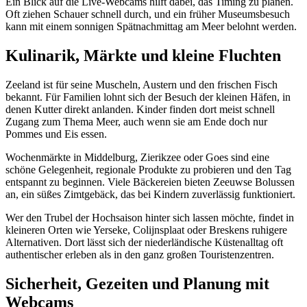
Ein Blick auf die Live-Webcams hilft dabei, das Timing zu planen.
Oft ziehen Schauer schnell durch, und ein früher Museumsbesuch
kann mit einem sonnigen Spätnachmittag am Meer belohnt werden.
Kulinarik, Märkte und kleine Fluchten
Zeeland ist für seine Muscheln, Austern und den frischen Fisch
bekannt. Für Familien lohnt sich der Besuch der kleinen Häfen, in
denen Kutter direkt anlanden. Kinder finden dort meist schnell
Zugang zum Thema Meer, auch wenn sie am Ende doch nur
Pommes und Eis essen.
Wochenmärkte in Middelburg, Zierikzee oder Goes sind eine
schöne Gelegenheit, regionale Produkte zu probieren und den Tag
entspannt zu beginnen. Viele Bäckereien bieten Zeeuwse Bolussen
an, ein süßes Zimtgebäck, das bei Kindern zuverlässig funktioniert.
Wer den Trubel der Hochsaison hinter sich lassen möchte, findet in
kleineren Orten wie Yerseke, Colijnsplaat oder Breskens ruhigere
Alternativen. Dort lässt sich der niederländische Küstenalltag oft
authentischer erleben als in den ganz großen Touristenzentren.
Sicherheit, Gezeiten und Planung mit
Webcams