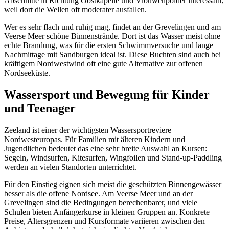
Abschnitte in Richtung Oostkapelle und Vrouwenpolder interessant,
weil dort die Wellen oft moderater ausfallen.
Wer es sehr flach und ruhig mag, findet an der Grevelingen und am
Veerse Meer schöne Binnenstrände. Dort ist das Wasser meist ohne
echte Brandung, was für die ersten Schwimmversuche und lange
Nachmittage mit Sandburgen ideal ist. Diese Buchten sind auch bei
kräftigem Nordwestwind oft eine gute Alternative zur offenen
Nordseeküste.
Wassersport und Bewegung für Kinder
und Teenager
Zeeland ist einer der wichtigsten Wassersportreviere
Nordwesteuropas. Für Familien mit älteren Kindern und
Jugendlichen bedeutet das eine sehr breite Auswahl an Kursen:
Segeln, Windsurfen, Kitesurfen, Wingfoilen und Stand-up-Paddling
werden an vielen Standorten unterrichtet.
Für den Einstieg eignen sich meist die geschützten Binnengewässer
besser als die offene Nordsee. Am Veerse Meer und an der
Grevelingen sind die Bedingungen berechenbarer, und viele
Schulen bieten Anfängerkurse in kleinen Gruppen an. Konkrete
Preise, Altersgrenzen und Kursformate variieren zwischen den