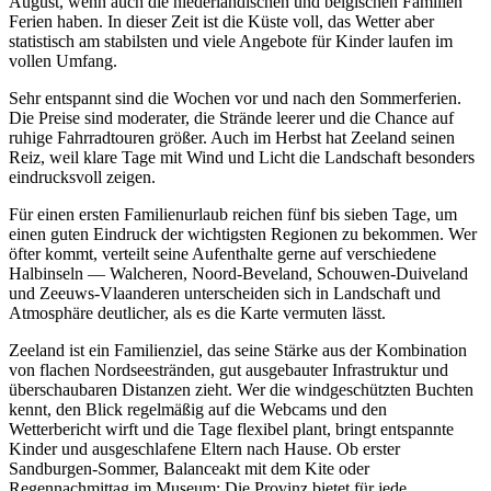
August, wenn auch die niederländischen und belgischen Familien
Ferien haben. In dieser Zeit ist die Küste voll, das Wetter aber
statistisch am stabilsten und viele Angebote für Kinder laufen im
vollen Umfang.
Sehr entspannt sind die Wochen vor und nach den Sommerferien.
Die Preise sind moderater, die Strände leerer und die Chance auf
ruhige Fahrradtouren größer. Auch im Herbst hat Zeeland seinen
Reiz, weil klare Tage mit Wind und Licht die Landschaft besonders
eindrucksvoll zeigen.
Für einen ersten Familienurlaub reichen fünf bis sieben Tage, um
einen guten Eindruck der wichtigsten Regionen zu bekommen. Wer
öfter kommt, verteilt seine Aufenthalte gerne auf verschiedene
Halbinseln — Walcheren, Noord-Beveland, Schouwen-Duiveland
und Zeeuws-Vlaanderen unterscheiden sich in Landschaft und
Atmosphäre deutlicher, als es die Karte vermuten lässt.
Zeeland ist ein Familienziel, das seine Stärke aus der Kombination
von flachen Nordseestränden, gut ausgebauter Infrastruktur und
überschaubaren Distanzen zieht. Wer die windgeschützten Buchten
kennt, den Blick regelmäßig auf die Webcams und den
Wetterbericht wirft und die Tage flexibel plant, bringt entspannte
Kinder und ausgeschlafene Eltern nach Hause. Ob erster
Sandburgen-Sommer, Balanceakt mit dem Kite oder
Regennachmittag im Museum: Die Provinz bietet für jede