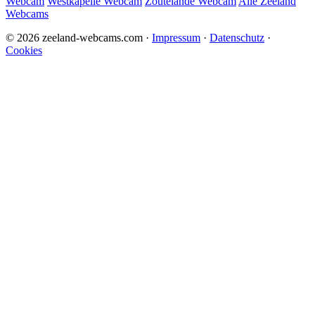
Webcam
Westkapelle Webcam
Zoutelande Webcam
Alle Zeeland
Webcams
©
2026
zeeland-webcams.com ·
Impressum
·
Datenschutz
·
Cookies