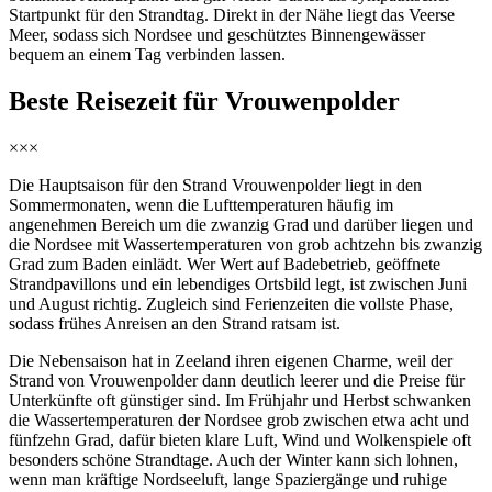
Startpunkt für den Strandtag. Direkt in der Nähe liegt das Veerse
Meer, sodass sich Nordsee und geschütztes Binnengewässer
bequem an einem Tag verbinden lassen.
Beste Reisezeit für Vrouwenpolder
×××
Die Hauptsaison für den Strand Vrouwenpolder liegt in den
Sommermonaten, wenn die Lufttemperaturen häufig im
angenehmen Bereich um die zwanzig Grad und darüber liegen und
die Nordsee mit Wassertemperaturen von grob achtzehn bis zwanzig
Grad zum Baden einlädt. Wer Wert auf Badebetrieb, geöffnete
Strandpavillons und ein lebendiges Ortsbild legt, ist zwischen Juni
und August richtig. Zugleich sind Ferienzeiten die vollste Phase,
sodass frühes Anreisen an den Strand ratsam ist.
Die Nebensaison hat in Zeeland ihren eigenen Charme, weil der
Strand von Vrouwenpolder dann deutlich leerer und die Preise für
Unterkünfte oft günstiger sind. Im Frühjahr und Herbst schwanken
die Wassertemperaturen der Nordsee grob zwischen etwa acht und
fünfzehn Grad, dafür bieten klare Luft, Wind und Wolkenspiele oft
besonders schöne Strandtage. Auch der Winter kann sich lohnen,
wenn man kräftige Nordseeluft, lange Spaziergänge und ruhige