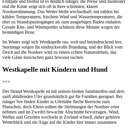
Frühjahr und Herbst ist es deutlich ruhiger, die Preise sind moderater
und die Küste zeigt sich oft in ihrer schönsten, klaren
Nordseestimmung. Das Wetter bleibt wechselhaft, mit milden bis
kühlen Temperaturen, frischem Wind und Wassertemperaturen, die
eher zu Strandspaziergängen als zum ausgiebigen Baden einladen.
Gerade Kite- und Windsportler schätzen diese Monate wegen der
beständigen Brise.
Im Winter zeigt sich Westkapelle rau, weit und beeindruckend leer.
Sturmtage sorgen für eindrucksvolle Brandung, und der Blick vom
Deich auf die Nordsee wird zu einem echten Naturerlebnis, das
viele Gäste inzwischen ganz bewusst suchen.
Westkapelle mit Kindern und Hund
×××
Der Strand Westkapelle ist mit seinem breiten Sandstreifen und dem
sanft abfallenden Ufer grundsätzlich gut für Familien geeignet. Bei
ruhiger See finden Kinder in Ufernähe flache Bereiche zum
Planschen, doch Eltern sollten die Strömungen der Nordsee ernst
nehmen und im Zweifel bewachte Abschnitte bevorzugen. Wind,
Wellen und Gezeiten wechseln in Zeeland schnell, daher gehören
Wetterblick und ein Auge auf die Kinder hier immer zusammen.