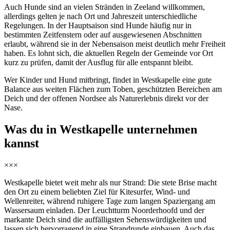
Auch Hunde sind an vielen Stränden in Zeeland willkommen,
allerdings gelten je nach Ort und Jahreszeit unterschiedliche
Regelungen. In der Hauptsaison sind Hunde häufig nur in
bestimmten Zeitfenstern oder auf ausgewiesenen Abschnitten
erlaubt, während sie in der Nebensaison meist deutlich mehr Freiheit
haben. Es lohnt sich, die aktuellen Regeln der Gemeinde vor Ort
kurz zu prüfen, damit der Ausflug für alle entspannt bleibt.
Wer Kinder und Hund mitbringt, findet in Westkapelle eine gute
Balance aus weiten Flächen zum Toben, geschützten Bereichen am
Deich und der offenen Nordsee als Naturerlebnis direkt vor der
Nase.
Was du in Westkapelle unternehmen
kannst
×××
Westkapelle bietet weit mehr als nur Strand: Die stete Brise macht
den Ort zu einem beliebten Ziel für Kitesurfer, Wind- und
Wellenreiter, während ruhigere Tage zum langen Spaziergang am
Wassersaum einladen. Der Leuchtturm Noorderhoofd und der
markante Deich sind die auffälligsten Sehenswürdigkeiten und
lassen sich hervorragend in eine Strandrunde einbauen. Auch das