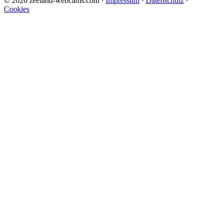
©
2026
zeeland-webcams.com ·
Impressum
·
Datenschutz
·
Cookies