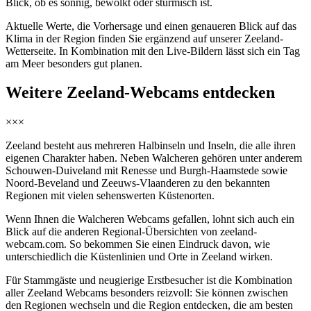
Blick, ob es sonnig, bewölkt oder stürmisch ist.
Aktuelle Werte, die Vorhersage und einen genaueren Blick auf das
Klima in der Region finden Sie ergänzend auf unserer Zeeland-
Wetterseite. In Kombination mit den Live-Bildern lässt sich ein Tag
am Meer besonders gut planen.
Weitere Zeeland-Webcams entdecken
×××
Zeeland besteht aus mehreren Halbinseln und Inseln, die alle ihren
eigenen Charakter haben. Neben Walcheren gehören unter anderem
Schouwen-Duiveland mit Renesse und Burgh-Haamstede sowie
Noord-Beveland und Zeeuws-Vlaanderen zu den bekannten
Regionen mit vielen sehenswerten Küstenorten.
Wenn Ihnen die Walcheren Webcams gefallen, lohnt sich auch ein
Blick auf die anderen Regional-Übersichten von zeeland-
webcam.com. So bekommen Sie einen Eindruck davon, wie
unterschiedlich die Küstenlinien und Orte in Zeeland wirken.
Für Stammgäste und neugierige Erstbesucher ist die Kombination
aller Zeeland Webcams besonders reizvoll: Sie können zwischen
den Regionen wechseln und die Region entdecken, die am besten